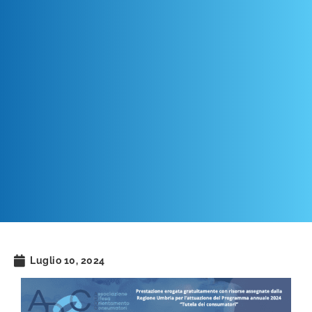
Luglio 10, 2024