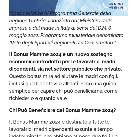
“Spesa relativa al Programma Generale della
Regione Umbria, finanziato dal Ministero delle
Imprese e del made in Italy ai sensi del D.M. 6
maggio 2022. Programma ministeriale denominato
“Rete degli Sportelli Regionali del Consumatore”.
Il Bonus Mamme 2024 è un nuovo sostegno
economico introdotto per le lavoratrici madri
dipendenti, sia nel settore pubblico che privato.
Questo bonus mira ad aiutare le madri con figli,
inclusi quelli adottivi o affidati. Ecco una guida
semplice per capire chi può beneficiarne, come
richiederlo e quanto vale.
Chi Può Beneficiare del Bonus Mamme 2024?
Il Bonus Mamme 2024 è destinato a tutte le
lavoratrici madri dipendenti assunte a tempo
indeterminato, che abbiano almeno due figli. La