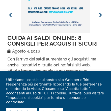
GUIDA AI SALDI ONLINE: 8
CONSIGLI PER ACQUISTI SICURI
Agosto 4, 2026
R
Con l’arrivo dei saldi aumentano gli acquisti, ma
p
anche i tentativi di truffa online: falsi siti web,
s
offerte troppo vantaggiose per essere vere,
v
pagamenti non [...]
i
Utilizziamo i cookie sul nostro sito Web per offrirti
l'esperienza più pertinente ricordando le tue preferenze
e ripetendo le visite. Cliccando su "Accetta tutto",
acconsenti all'uso di TUTTI i cookie. Tuttavia, puoi visitare
"Impostazioni cookie" per fornire un consenso
controllato.