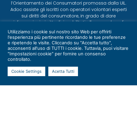
l’Orientamento dei Consumatori promossa dalla UIL.
Adoc assiste gli iscritti con operatori volontari esperti
sui diritti del consumatore, in grado di dare
informazioni ai cittadini e abilitati alle procedure di
conciliazione
Utilizziamo i cookie sul nostro sito Web per offrirti
l'esperienza più pertinente ricordando le tue preferenze
CONTATTI
e ripetendo le visite. Cliccando su "Accetta tutto",
adocumbria2020@gmail.com
acconsenti all'uso di TUTTI i cookie. Tuttavia, puoi visitare
"Impostazioni cookie" per fornire un consenso
+39 353.4217838
controllato.
Via del Fosso 2/bis, Perugia
SEGUICI SU
Cookie Settings
Acetta Tutti
-
Privacy Policy
Cookie Policy
ASSOCIAZIONE
Chi siamo
Statuto
Organigramma
Trasparenza
SITO