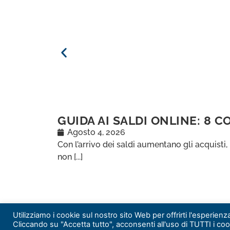
GUIDA AI SALDI ONLINE: 8 C
Agosto 4, 2026
Con l’arrivo dei saldi aumentano gli acquisti,
non [...]
Utilizziamo i cookie sul nostro sito Web per offrirti l'esperien
Cliccando su "Accetta tutto", acconsenti all'uso di TUTTI i coo