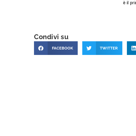
è il p
Condivi su
FACEBOOK
TWITTER