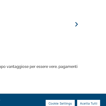
ATTENZ
Aprile 9,
 troppo vantaggiose per essere vere, pagamenti
Rate piccol
valutarne at
.
Cookie Settings
Acetta Tutti