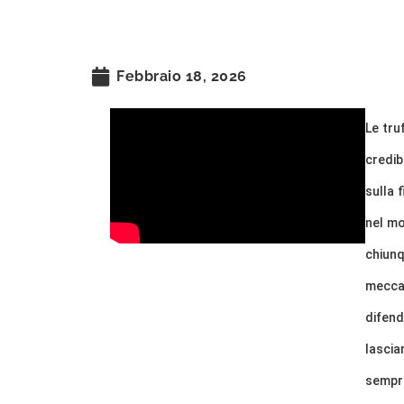
Febbraio 18, 2026
Le tr
credib
sulla 
nel mo
chiunq
meccan
difend
lascia
sempre