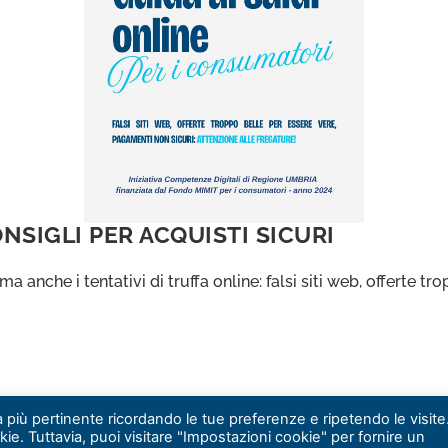
ONSIGLI PER ACQUISTI SICURI
 ma anche i tentativi di truffa online: falsi siti web, offerte
za più pertinente ricordando le tue preferenze e ripetendo le visite
kie. Tuttavia, puoi visitare "Impostazioni cookie" per fornire un