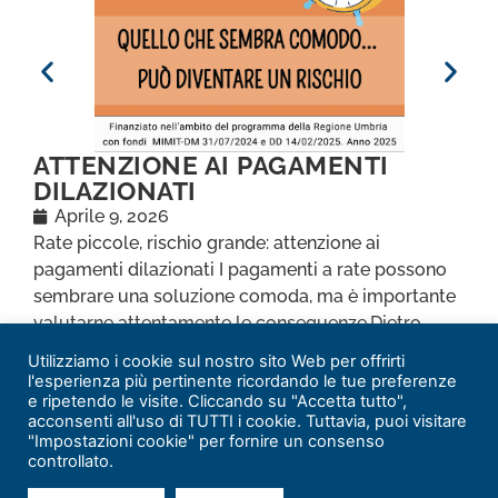
ATTENZIONE AI PAGAMENTI
DILAZIONATI
Aprile 9, 2026
Rate piccole, rischio grande: attenzione ai
pagamenti dilazionati I pagamenti a rate possono
A
sembrare una soluzione comoda, ma è importante
U
valutarne attentamente le conseguenze.Dietro
e
importi [...]
c
Utilizziamo i cookie sul nostro sito Web per offrirti
l'esperienza più pertinente ricordando le tue preferenze
e ripetendo le visite. Cliccando su "Accetta tutto",
acconsenti all'uso di TUTTI i cookie. Tuttavia, puoi visitare
"Impostazioni cookie" per fornire un consenso
controllato.